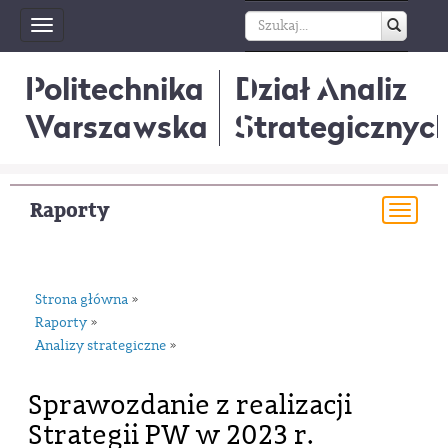
Toggle
navigation
Politechnika
Dział Analiz
Warszawska
Strategicznyc
Raporty
Togg
navi
Strona główna
»
Raporty
»
Analizy strategiczne
»
Sprawozdanie z realizacji
Strategii PW w 2023 r.