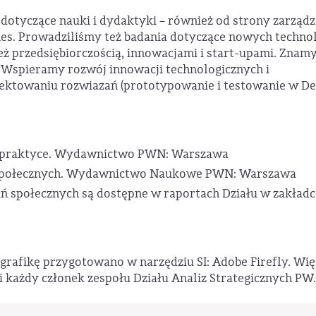
otyczące nauki i dydaktyki – również od strony zarządz
es. Prowadziliśmy też badania dotyczące nowych technol
ż przedsiębiorczością, innowacjami i start-upami. Znamy
 Wspieramy rozwój innowacji technologicznych i
jektowaniu rozwiazań (prototypowanie i testowanie w De
e w praktyce. Wydawnictwo PWN: Warszawa
 społecznych. Wydawnictwo Naukowe PWN: Warszawa
ań społecznych są dostępne w raportach Działu w zakładc
grafikę przygotowano w narzędziu SI: Adobe Firefly. Wię
i każdy członek zespołu Działu Analiz Strategicznych PW.