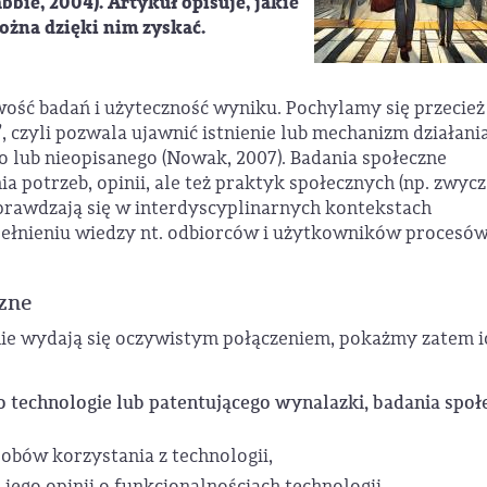
bie, 2004). Artykuł opisuje, jakie
ożna dzięki nim zyskać.
ość badań i użyteczność wyniku. Pochylamy się przecież
 czyli pozwala ujawnić istnienie lub mechanizm działani
 lub nieopisanego (Nowak, 2007). Badania społeczne
potrzeb, opinii, ale też praktyk społecznych (np. zwyc
 sprawdzają się w interdyscyplinarnych kontekstach
pełnieniu wiedzy nt. odbiorców i użytkowników procesów
czne
 nie wydają się oczywistym połączeniem, pokażmy zatem i
o technologie lub patentującego wynalazki, badania społ
sobów korzystania z technologii,
jego opinii o funkcjonalnościach technologii,