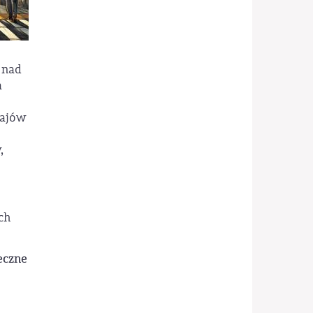
 nad
a
zajów
,
ch
eczne