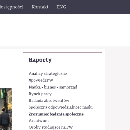
dostępności
Kontakt
ENG
Raporty
Analizy strategiczne
#powiedzPW
Nauka - biznes - samorząd
Rynek pracy
Badania absolwentów
Społeczna odpowiedzialność nauki
Zrozumieć badania społeczne
Archiwum
Osoby studiujące na PW