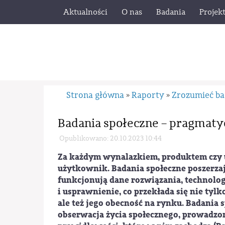
Aktualności
O nas
Badania
Projek
Strona główna
Raporty
Zrozumieć ba
»
»
Badania społeczne – pragmaty
Opublikowano: 20.10.2023 10:44
Za każdym wynalazkiem, produktem czy us
użytkownik. Badania społeczne poszerzaj
funkcjonują dane rozwiązania, technolog
i usprawnienie, co przekłada się nie tylk
ale też jego obecność na rynku. Badania 
obserwacja życia społecznego, prowadzon