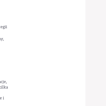
egii
y,
cje,
kilka
e i