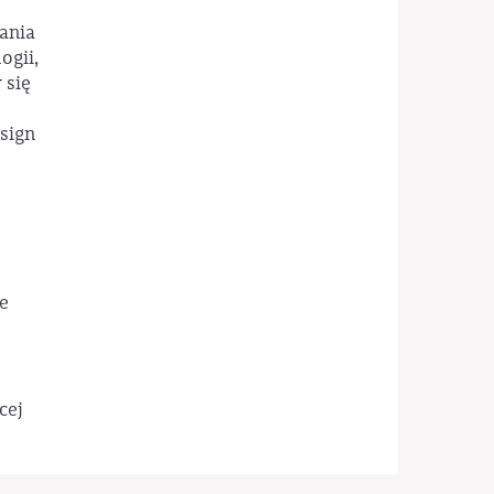
ania
ogii,
 się
sign
e
cej