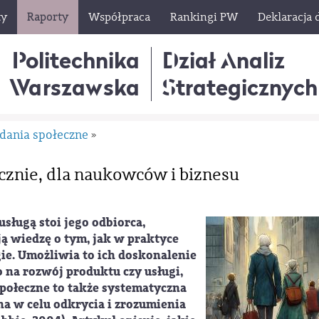
ty
Raporty
Współpraca
Rankingi PW
Deklaracja 
Politechnika
Dział Analiz
Warszawska
Strategicznych
dania społeczne
»
cznie, dla naukowców i biznesu
ługą stoi jego odbiorca,
ą wiedzę o tym, jak w praktyce
ie. Umożliwia to ich doskonalenie
o na rozwój produktu czy usługi,
społeczne to także systematyczna
a w celu odkrycia i zrozumienia