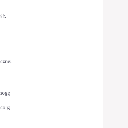
ść,
czne:
 mogę
co ją