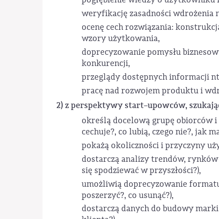
weryfikację zasadności wdrożenia n
ocenę cech rozwiązania: konstrukcj
wzory użytkowania,
doprecyzowanie pomysłu biznesoweg
konkurencji,
przeglądy dostępnych informacji nt.
pracę nad rozwojem produktu i wd
2) z perspektywy start–upowców, szukają
określą docelową grupę obiorców i s
cechuje?, co lubią, czego nie?, jak
pokażą okoliczności i przyczyny uż
dostarczą analizy trendów, rynków 
się spodziewać w przyszłości?),
umożliwią doprecyzowanie formatu p
poszerzyć?, co usunąć?),
dostarczą danych do budowy marki pr