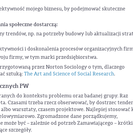
efektywność mojego biznesu, by podejmować skuteczne
nia społeczne dostarczą:
zy trendów, np. na potrzeby budowy lub aktualizacji strat
ektywności i doskonalenia procesów organizacyjnych firm
woju firmy, w tym marki przedsiębiorstwa.
przygotowaną przez Norton Sociology o tym, dlaczego
ać sztuką:
The Art and Science of Social Research
.
icznych PW
anych do kontekstu problemu oraz badanej grupy. Raz
a. Czasami trzeba rzecz obserwować, by dostrzec tenden
lbo warsztaty, czasem projektowe. Najlepiej stosować 
ielowymiarowo. Zgromadzone dane porządkujemy,
e może być – zależnie od potrzeb Zamawiającego – krótki
ące szczegóły.