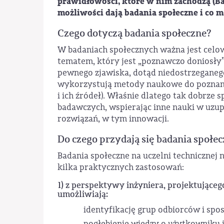
prawidłowości, które w nim zachodzą (Bab
możliwości dają badania społeczne i co m
Czego dotyczą badania społeczne?
W badaniach społecznych ważna jest celow
tematem, który jest „poznawczo doniosły”,
pewnego zjawiska, dotąd niedostrzeganego
wykorzystują metody naukowe do poznania 
i ich źródeł). Właśnie dlatego tak dobrze
badawczych, wspierając inne nauki w uzu
rozwiązań, w tym innowacji.
Do czego przydają się badania społe
Badania społeczne na uczelni technicznej
kilka praktycznych zastosowań:
1) z perspektywy inżyniera, projektująceg
umożliwiają:
identyfikację grup odbiorców i spo
pogłębienie wiedzy o użytkowniku i 