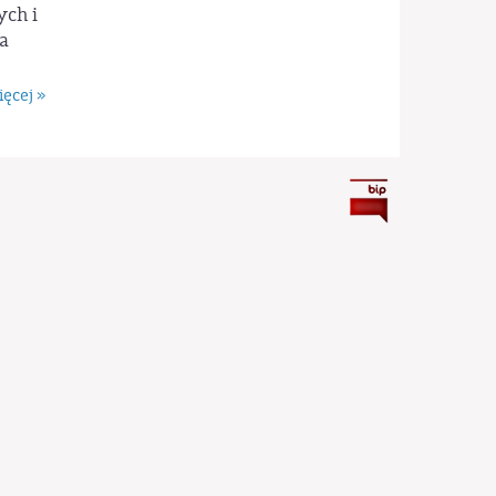
ych i
a
ęcej »